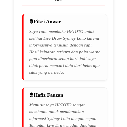
Fikri Anwar
Saya rutin membuka HPTOTO untuk
melihat Live Draw Sydney Lotto karena
informasinya tersusun dengan rapi.
Hasil keluaran terbaru dan paito warna
juga diperbarui setiap hari, jadi saya
tidak perlu mencari data dari beberapa
situs yang berbeda.
Hafiz Fauzan
Menurut saya HPTOTO sangat
membantu untuk mendapatkan
informasi Sydney Lotto dengan cepat.
Tampilan Live Draw mudah dipahami,