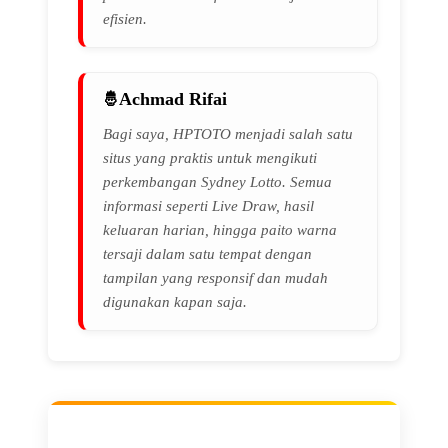
efisien.
Achmad Rifai
Bagi saya, HPTOTO menjadi salah satu
situs yang praktis untuk mengikuti
perkembangan Sydney Lotto. Semua
informasi seperti Live Draw, hasil
keluaran harian, hingga paito warna
tersaji dalam satu tempat dengan
tampilan yang responsif dan mudah
digunakan kapan saja.