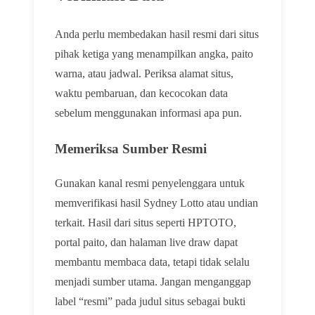
Anda perlu membedakan hasil resmi dari situs
pihak ketiga yang menampilkan angka, paito
warna, atau jadwal. Periksa alamat situs,
waktu pembaruan, dan kecocokan data
sebelum menggunakan informasi apa pun.
Memeriksa Sumber Resmi
Gunakan kanal resmi penyelenggara untuk
memverifikasi hasil Sydney Lotto atau undian
terkait. Hasil dari situs seperti HPTOTO,
portal paito, dan halaman live draw dapat
membantu membaca data, tetapi tidak selalu
menjadi sumber utama. Jangan menganggap
label “resmi” pada judul situs sebagai bukti