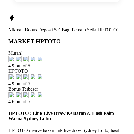
Nikmati
Bonus Deposit 5%
Bagi Pemain Setia
HPTOTO!
MARKET HPTOTO
Murah!
4.9 out of 5
HPTOTO
4.9 out of 5
Bonus Terbesar
4.6 out of 5
HPTOTO : Link Live Draw Keluaran & Hasil Paito
Warna Sydney Lotto
HPTOTO menyediakan link live draw Sydney Lotto, hasil