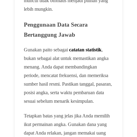
muncul tidak otomatis menjadi pilihan yang
lebih mungkin.
Penggunaan Data Secara
Bertanggung Jawab
Gunakan paito sebagai
catatan statistik
,
bukan sebagai alat untuk memastikan angka
menang. Anda dapat membandingkan
periode, mencatat frekuensi, dan memeriksa
sumber hasil resmi. Pastikan tanggal, pasaran,
posisi angka, serta waktu pembaruan data
sesuai sebelum menarik kesimpulan.
Tetapkan batas yang jelas jika Anda memilih
ikut permainan angka. Gunakan dana yang
dapat Anda relakan, jangan memakai uang