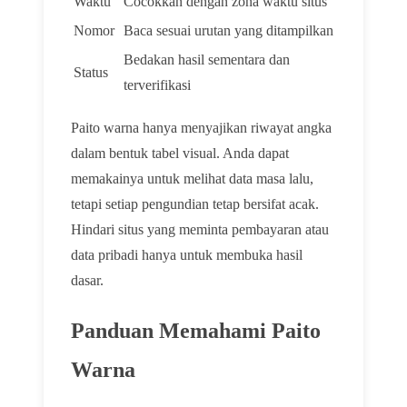
Waktu
Cocokkan dengan zona waktu situs
Nomor
Baca sesuai urutan yang ditampilkan
Bedakan hasil sementara dan
Status
terverifikasi
Paito warna hanya menyajikan riwayat angka
dalam bentuk tabel visual. Anda dapat
memakainya untuk melihat data masa lalu,
tetapi setiap pengundian tetap bersifat acak.
Hindari situs yang meminta pembayaran atau
data pribadi hanya untuk membuka hasil
dasar.
Panduan Memahami Paito
Warna