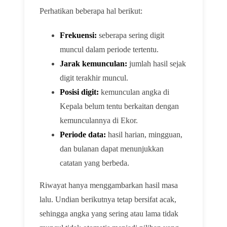
Perhatikan beberapa hal berikut:
Frekuensi:
seberapa sering digit
muncul dalam periode tertentu.
Jarak kemunculan:
jumlah hasil sejak
digit terakhir muncul.
Posisi digit:
kemunculan angka di
Kepala belum tentu berkaitan dengan
kemunculannya di Ekor.
Periode data:
hasil harian, mingguan,
dan bulanan dapat menunjukkan
catatan yang berbeda.
Riwayat hanya menggambarkan hasil masa
lalu. Undian berikutnya tetap bersifat acak,
sehingga angka yang sering atau lama tidak