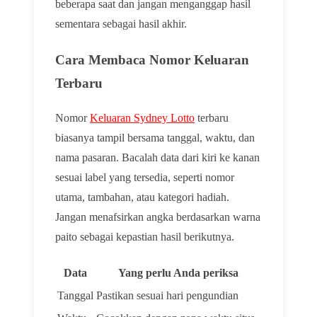
beberapa saat dan jangan menganggap hasil
sementara sebagai hasil akhir.
Cara Membaca Nomor Keluaran
Terbaru
Nomor
Keluaran Sydney Lotto
terbaru
biasanya tampil bersama tanggal, waktu, dan
nama pasaran. Bacalah data dari kiri ke kanan
sesuai label yang tersedia, seperti nomor
utama, tambahan, atau kategori hadiah.
Jangan menafsirkan angka berdasarkan warna
paito sebagai kepastian hasil berikutnya.
Data
Yang perlu Anda periksa
Tanggal
Pastikan sesuai hari pengundian