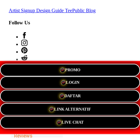
Artist Signup
Design Guide
TeePublic Blog
Follow Us
PROMO
LOGIN
We Accept
DAFTAR
LINK ALTERNATIF
LIVE CHAT